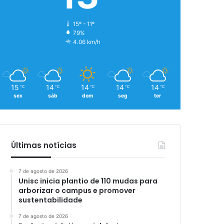
15º - 11º
79%
4.06 km/h
15
14
14
14
14
℃
℃
℃
℃
℃
sex
sáb
dom
seg
ter
Últimas notícias
7 de agosto de 2026
Unisc inicia plantio de 110 mudas para
arborizar o campus e promover
sustentabilidade
7 de agosto de 2026