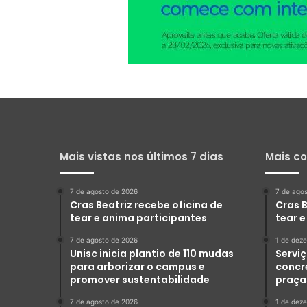
Mais vistas nos últimos 7 dias
Mais c
7 de agosto de 2026
7 de ago
Cras Beatriz recebe oficina de
Cras B
tear e anima participantes
tear 
7 de agosto de 2026
1 de dez
Unisc inicia plantio de 110 mudas
Serviç
para arborizar o campus e
concr
promover sustentabilidade
praça
7 de agosto de 2026
1 de dez