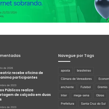
omentadas
Navegue por Tags
sto de 2026
aposta
brasileirao
eatriz recebe oficina de
e anima participantes
Câmara de Vereadores
Econom
embro de 2023
enchente
Futebol
Gremio
os Públicos realiza
etagem de calçada em duas
Inter
mega-sena
Obras
s
Prefeitura
Santa Cruz do Sul
embro de 2023