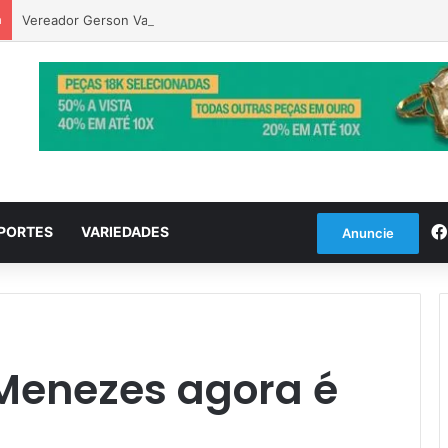
a
Vereador Gerson Vargas solicita poda de tipuanas para garantir seg
PORTES
VARIEDADES
Anuncie
 Menezes agora é