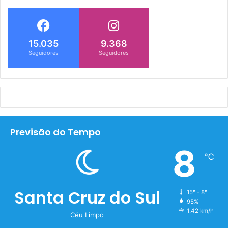
15.035
9.368
Seguidores
Seguidores
Previsão do Tempo
8
℃
Santa Cruz do Sul
15º - 8º
95%
1.42 km/h
Céu Limpo