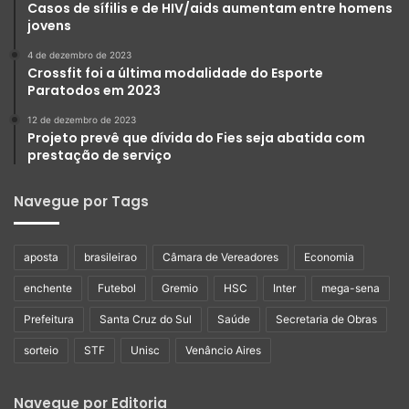
Casos de sífilis e de HIV/aids aumentam entre homens
jovens
4 de dezembro de 2023
Crossfit foi a última modalidade do Esporte
Paratodos em 2023
12 de dezembro de 2023
Projeto prevê que dívida do Fies seja abatida com
prestação de serviço
Navegue por Tags
aposta
brasileirao
Câmara de Vereadores
Economia
enchente
Futebol
Gremio
HSC
Inter
mega-sena
Prefeitura
Santa Cruz do Sul
Saúde
Secretaria de Obras
sorteio
STF
Unisc
Venâncio Aires
Navegue por Editoria