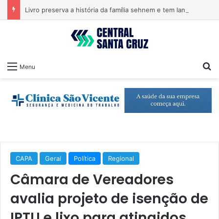
Livro preserva a história da família sehnem e tem lançamento em encontro familiar
Pr
Menu
CAPA
Geral
Política
Regional
Câmara de Vereadores
avalia projeto de isenção de
IPTU e lixo para atingidos