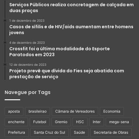
Serviços Públicos realiza concretagem de calçada em
duas praças
1 de dezembro de 2023
Casos de sífilis e de HIV/aids aumentam entre homens
jovens
4 de dezembro de 2023
Crossfit foi a última modalidade do Esporte
Paratodos em 2023
12 de dezembro de 2023
Projeto prevê que dívida do Fies seja abatida com
prestação de serviço
Navegue por Tags
aposta
brasileirao
Câmara de Vereadores
Economia
enchente
Futebol
Gremio
HSC
Inter
mega-sena
Prefeitura
Santa Cruz do Sul
Saúde
Secretaria de Obras