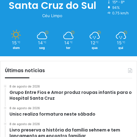
Santa Cruz do Sul
15º - 8º
94%
0.75 km/h
Céu Limpo
15
14
14
12
15
℃
℃
℃
℃
℃
dom
seg
ter
qua
qui
Últimas notícias
8 de agosto de 2026
Grupo Entre Fios e Amor produz roupas infantis para o
Hospital Santa Cruz
8 de agosto de 2026
Unisc realiza formatura neste sábado
8 de agosto de 2026
Livro preserva a história da família sehnem e tem
lançamento em encontro familiar